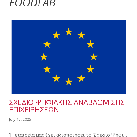
FOODLAB
ΣΧΈΔΙΟ ΨΗΦΙΑΚΉΣ ΑΝΑΒΆΘΜΙΣΗΣ
ΕΠΙΧΕΙΡΉΣΕΩΝ
July 15, 2025
‘Η εταιρεία μας έχει αξιοποιήσει το ‘Σχέδιο Ψηφιακής Αναβάθμισης των Επιχειρήσεων’ (Προκήρυξη 2023) στα πλαίσια του Σχεδίου Ανάκαμψης και Ανθεκτικότητας 2021-2026.’