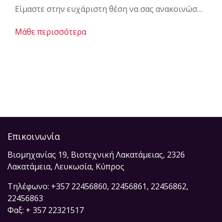
Είμαστε στην ευχάριστη θέση να σας ανακοινώσουμε την προετοιμασία των νέων μας εγκαταστάσεων στη Λευκωσία, που πρόκειται να ολοκληρωθούν περί τα μέσα του 2021. Μείνετε μαζί μας για περισσότερες λεπτομέρειες και νέα!
Μάθε περισσότερα
Επικοινωνία
Βιομηχανίας 19, Βιοτεχνική Λακατάμειας, 2326
Λακατάμεια, Λευκωσία, Κύπρος
Τηλέφωνο: +357 22456860, 22456861, 22456862,
22456863
Φαξ: + 357 22321517